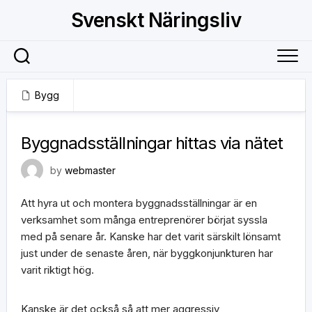
Skip
Svenskt Näringsliv
to
content
Bygg
20 januari, 2020
Byggnadsställningar hittas via nätet
by
webmaster
Att hyra ut och montera byggnadsställningar är en
verksamhet som många entreprenörer börjat syssla
med på senare år. Kanske har det varit särskilt lönsamt
just under de senaste åren, när byggkonjunkturen har
varit riktigt hög.
Kanske är det också så att mer aggressiv