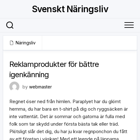
Skip
Svenskt Näringsliv
to
content
Näringsliv
21 mars, 2020
Reklamprodukter för bättre
igenkänning
by
webmaster
Regnet öser ned från himlen. Paraplyet har du glömt
hemma, du har bara en t-shirt på dig och ryggsäcken är
inte vattentät. Det är sommar och gatorna är fulla med
folk som tar skydd under första bästa tak eller träd.
Plötsligt slår det dig, du har ju kvar regnponchon du fått
av ett företag i väskan! Med ett leende på läpparna