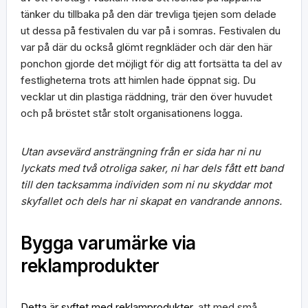
tänker du tillbaka på den där trevliga tjejen som delade
ut dessa på festivalen du var på i somras. Festivalen du
var på där du också glömt regnkläder och där den här
ponchon gjorde det möjligt för dig att fortsätta ta del av
festligheterna trots att himlen hade öppnat sig. Du
vecklar ut din plastiga räddning, trär den över huvudet
och på bröstet står stolt organisationens logga.
Utan avsevärd ansträngning från er sida har ni nu
lyckats med två otroliga saker, ni har dels fått ett band
till den tacksamma individen som ni nu skyddar mot
skyfallet och dels har ni skapat en vandrande annons.
Bygga varumärke via
reklamprodukter
Detta är syftet med reklamprodukter
, att med små