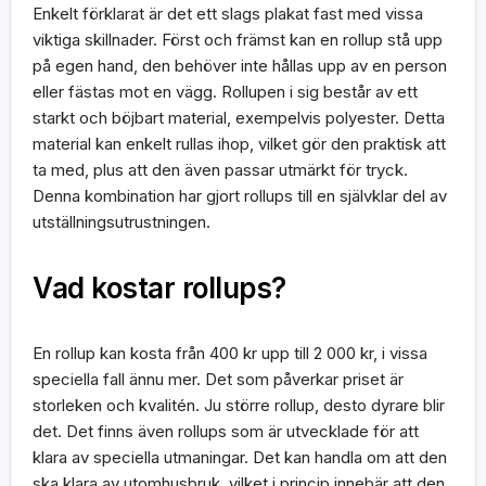
Enkelt förklarat är det ett slags plakat fast med vissa
viktiga skillnader. Först och främst kan en rollup stå upp
på egen hand, den behöver inte hållas upp av en person
eller fästas mot en vägg. Rollupen i sig består av ett
starkt och böjbart material, exempelvis polyester. Detta
material kan enkelt rullas ihop, vilket gör den praktisk att
ta med, plus att den även passar utmärkt för tryck.
Denna kombination har gjort rollups till en självklar del av
utställningsutrustningen.
Vad kostar rollups?
En rollup kan kosta från 400 kr upp till 2 000 kr, i vissa
speciella fall ännu mer. Det som påverkar priset är
storleken och kvalitén. Ju större rollup, desto dyrare blir
det. Det finns även rollups som är utvecklade för att
klara av speciella utmaningar. Det kan handla om att den
ska klara av utomhusbruk, vilket i princip innebär att den