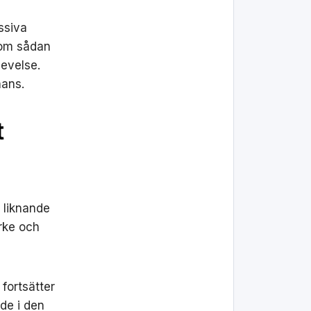
ssiva
som sådan
levelse.
nans.
t
 liknande
ärke och
 fortsätter
de i den