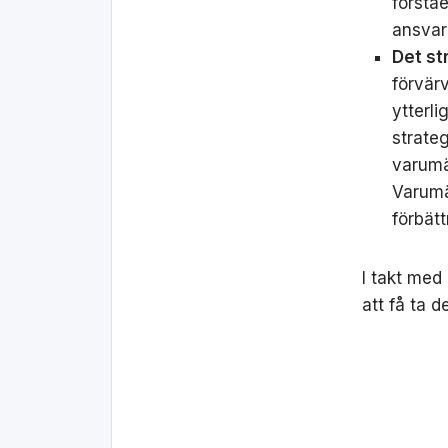
förståe
ansvars
Det st
förvärv
ytterli
strate
varumä
Varumä
förbät
I takt med 
att få ta d