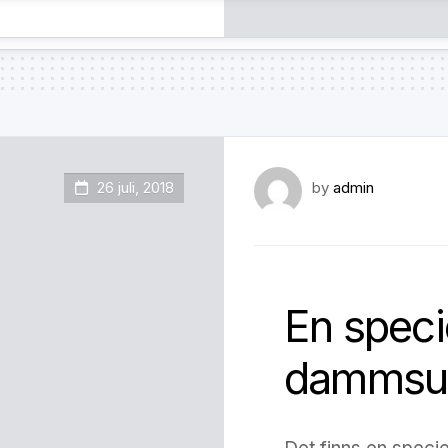
26 juli, 2018
by
admin
En specie
dammsu