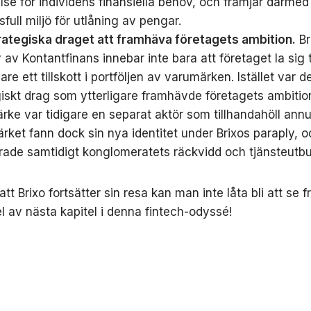
lse för individens finansiella behov, och främjar därmed
full miljö för utlåning av pengar.
rategiska draget att framhäva företagets ambition.
Br
 av Kontantfinans innebar inte bara att företaget la sig t
gare ett tillskott i portföljen av varumärken. Istället var d
giskt drag som ytterligare framhävde företagets ambitio
rke var tidigare en separat aktör som tillhandahöll annui
rket fann dock sin nya identitet under Brixos paraply, o
trade samtidigt konglomeratets räckvidd och tjänsteutbu
att Brixo fortsätter sin resa kan man inte låta bli att se
el av nästa kapitel i denna fintech-odyssé!