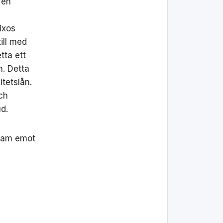
 en
ixos
ill med
etta ett
n. Detta
tetslån.
ch
d.
 fram emot