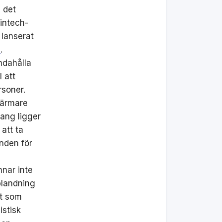
 det
fintech-
 lanserat
s
.
ndahålla
l att
ersoner.
närmare
ang ligger
att ta
nden för
nnar inte
blandning
nt som
istisk