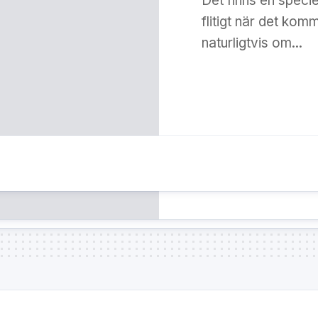
Det finns en spec
flitigt när det komm
naturligtvis om...