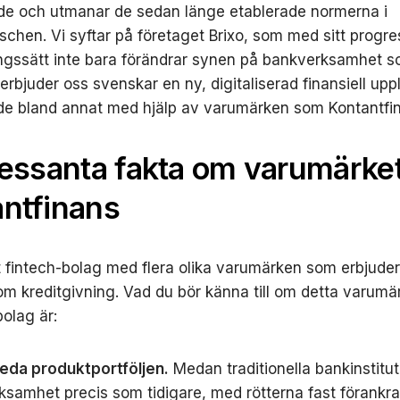
de och utmanar de sedan länge etablerade normerna i
schen. Vi syftar på företaget Brixo, som med sitt progre
ngssätt inte bara förändrar synen på bankverksamhet 
erbjuder oss svenskar en ny, digitaliserad finansiell upp
de bland annat med hjälp av varumärken som Kontantfi
ressanta fakta om varumärke
ntfinans
tt fintech-bolag med flera olika varumärken som erbjuder
nom kreditgivning. Vad du bör känna till om detta varum
olag är:
eda produktportföljen.
Medan traditionella bankinstitut
rksamhet precis som tidigare, med rötterna fast förankra