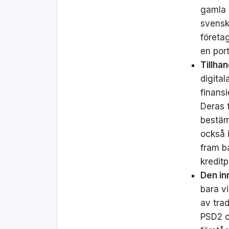
gamla s
svenska
företa
en port
Tillha
digital
finansi
Deras t
bestäm
också 
fram b
kreditp
Den in
bara v
av tra
PSD2 o