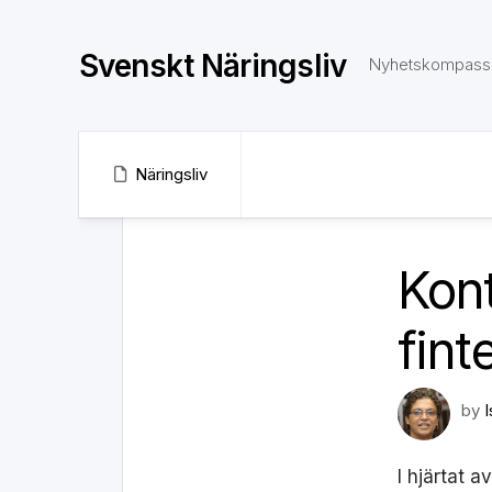
Skip
to
Svenskt Näringsliv
content
Nyhetskompass 
Näringsliv
Kont
fint
by
I hjärtat 