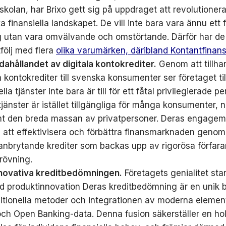
kolan, har Brixo gett sig på uppdraget att revolutionera
 finansiella landskapet. De vill inte bara vara ännu ett 
g utan vara omvälvande och omstörtande. Därför har de
följ med flera
olika varumärken, däribland Kontantfinan
ndahållandet av digitala kontokrediter.
Genom att tillha
a kontokrediter till svenska konsumenter ser företaget til
ella tjänster inte bara är till för ett fåtal privilegierade p
jänster är istället tillgängliga för många konsumenter, 
t den breda massan av privatpersoner. Deras engagem
i att effektivisera och förbättra finansmarknaden genom 
anbrytande krediter som backas upp av rigorösa förfara
rövning.
novativa kreditbedömningen.
Företagets genialitet sta
id produktinnovation Deras kreditbedömning är en unik 
ditionella metoder och integrationen av moderna eleme
ch Open Banking-data. Denna fusion säkerställer en hol