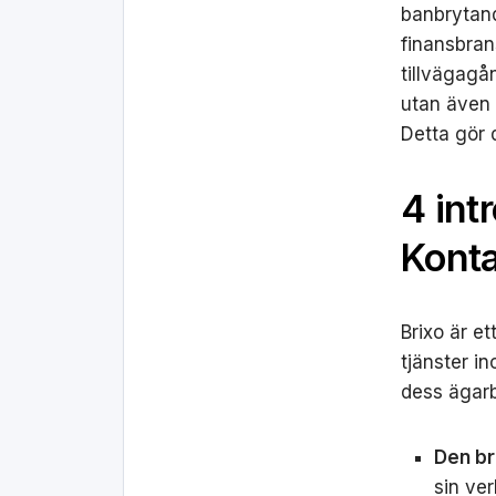
banbrytan
finansbran
tillvägagå
utan även 
Detta gör 
4 int
Konta
Brixo är e
tjänster i
dess ägarb
Den br
sin ve