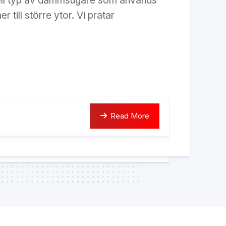
iell typ av dammsugare som används
er till större ytor. Vi pratar
Read More