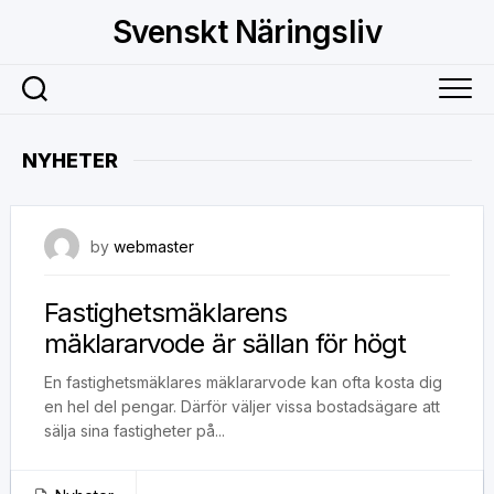
Skip
Svenskt Näringsliv
to
content
NYHETER
24 augusti, 2022
by
webmaster
Fastighetsmäklarens
mäklararvode är sällan för högt
En fastighetsmäklares mäklararvode kan ofta kosta dig
en hel del pengar. Därför väljer vissa bostadsägare att
sälja sina fastigheter på...